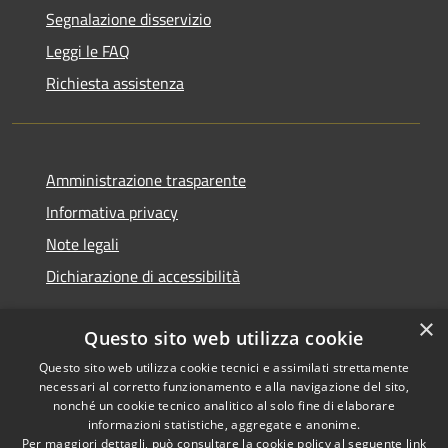
Segnalazione disservizio
Leggi le FAQ
Richiesta assistenza
Amministrazione trasparente
Informativa privacy
Note legali
Dichiarazione di accessibilità
×
Questo sito web utilizza cookie
Questo sito web utilizza cookie tecnici e assimilati strettamente
RSS
Copyright © 2026 • Comune di
necessari al corretto funzionamento e alla navigazione del sito,
Accessibilità
Monserrato • Powered by
nonché un cookie tecnico analitico al solo fine di elaborare
Privacy
Municipium
Accesso
•
informazioni statistiche, aggregate e anonime.
Per maggiori dettagli, può consultare la cookie policy al seguente
link