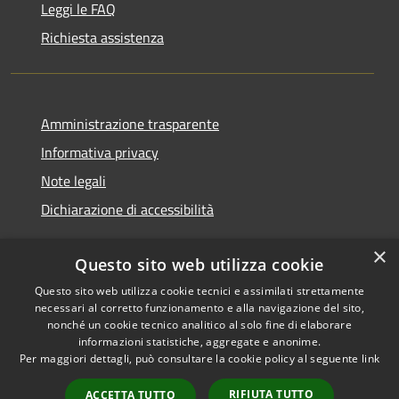
Leggi le FAQ
Richiesta assistenza
Amministrazione trasparente
Informativa privacy
Note legali
Dichiarazione di accessibilità
×
Questo sito web utilizza cookie
Questo sito web utilizza cookie tecnici e assimilati strettamente
RSS
Copyright © 2026 • Comune di
necessari al corretto funzionamento e alla navigazione del sito,
Accessibilità
Monserrato • Powered by
nonché un cookie tecnico analitico al solo fine di elaborare
Privacy
Municipium
Accesso
•
informazioni statistiche, aggregate e anonime.
Per maggiori dettagli, può consultare la cookie policy al seguente
link
Cookie
redazione
Mappa del sito
RIFIUTA TUTTO
ACCETTA TUTTO