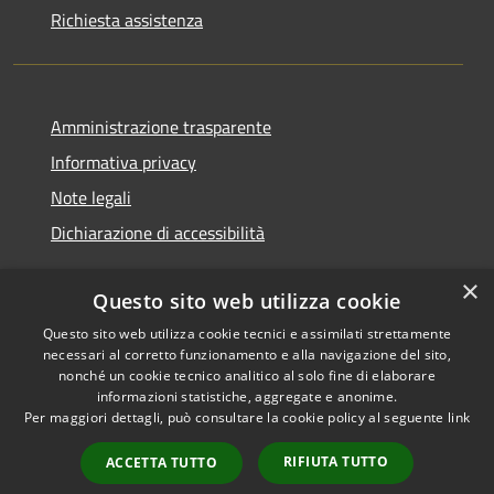
Richiesta assistenza
Amministrazione trasparente
Informativa privacy
Note legali
Dichiarazione di accessibilità
×
Questo sito web utilizza cookie
Questo sito web utilizza cookie tecnici e assimilati strettamente
RSS
Copyright © 2026 • Comune di
necessari al corretto funzionamento e alla navigazione del sito,
Accessibilità
Monserrato • Powered by
nonché un cookie tecnico analitico al solo fine di elaborare
Privacy
Municipium
Accesso
•
informazioni statistiche, aggregate e anonime.
Per maggiori dettagli, può consultare la cookie policy al seguente
link
Cookie
redazione
Mappa del sito
RIFIUTA TUTTO
ACCETTA TUTTO
Intranet