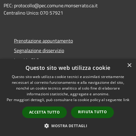
PEC: protocollo@pec.comune.monserrato.ca.it
Centralino Unico: 070 57921
Prenotazione appuntamento
Segnalazione disservizio
Leggi le FAQ
×
Questo sito web utilizza cookie
Richiesta assistenza
Questo sito web utilizza cookie tecnici e assimilati strettamente
necessari al corretto funzionamento e alla navigazione del sito,
nonché un cookie tecnico analitico al solo fine di elaborare
informazioni statistiche, aggregate e anonime.
Amministrazione trasparente
Per maggiori dettagli, può consultare la cookie policy al seguente
link
Informativa privacy
RIFIUTA TUTTO
ACCETTA TUTTO
Note legali
MOSTRA DETTAGLI
Dichiarazione di accessibilità