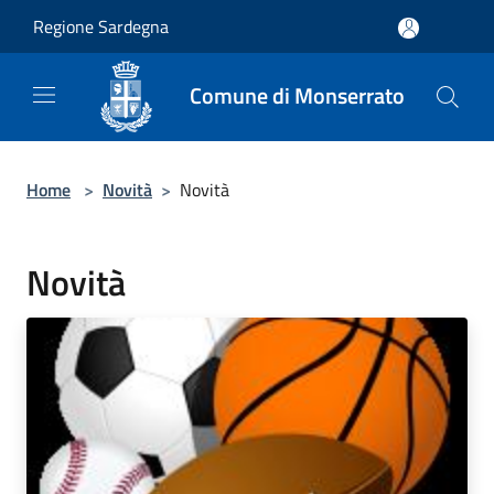
Salta al contenuto principale
Regione Sardegna
Comune di Monserrato
Home
>
Novità
>
Novità
Novità