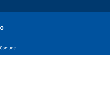
to
il Comune