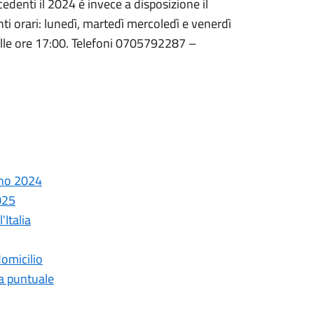
ecedenti il 2024 è invece a disposizione il
ti orari: lunedì, martedì mercoledì e venerdì
 alle ore 17:00. Telefoni 0705792287 –
gno 2024
025
Italia
domicilio
fa puntuale