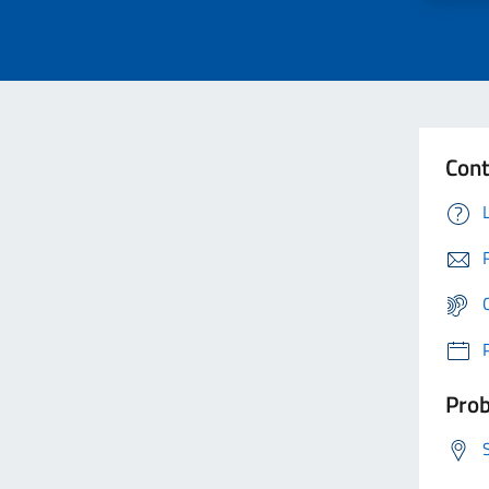
Cont
Prob