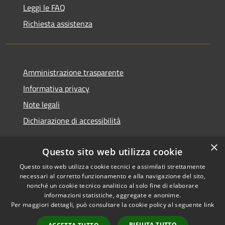
Leggi le FAQ
Richiesta assistenza
Amministrazione trasparente
Informativa privacy
Note legali
Dichiarazione di accessibilità
×
Questo sito web utilizza cookie
Questo sito web utilizza cookie tecnici e assimilati strettamente
RSS
Copyright © 2026 • Comune di
necessari al corretto funzionamento e alla navigazione del sito,
Accessibilità
Monserrato • Powered by
nonché un cookie tecnico analitico al solo fine di elaborare
Privacy
Municipium
Accesso
•
informazioni statistiche, aggregate e anonime.
Per maggiori dettagli, può consultare la cookie policy al seguente
link
Cookie
redazione
Mappa del sito
RIFIUTA TUTTO