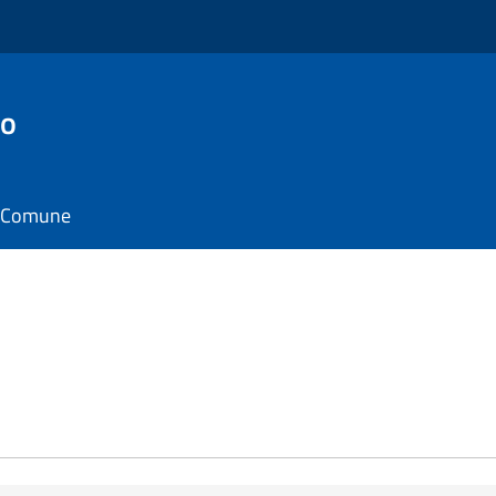
to
il Comune