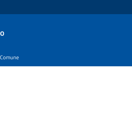
to
il Comune