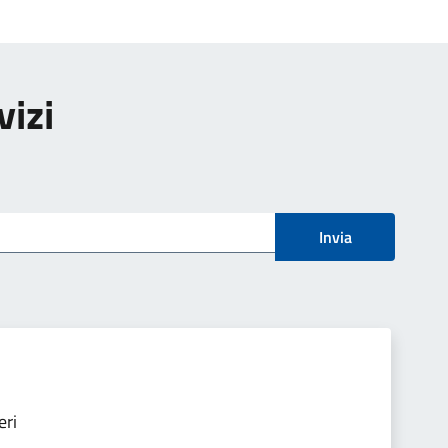
vizi
Invia
eri