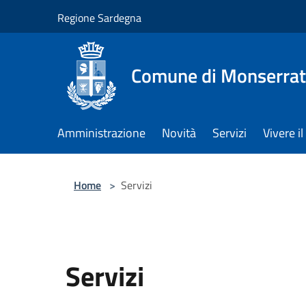
Salta al contenuto principale
Regione Sardegna
Comune di Monserra
Amministrazione
Novità
Servizi
Vivere 
Home
>
Servizi
Servizi