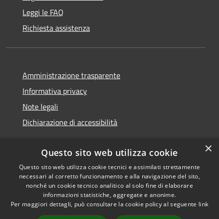
Leggi le FAQ
Richiesta assistenza
Amministrazione trasparente
Informativa privacy
Note legali
Dichiarazione di accessibilità
×
Questo sito web utilizza cookie
Questo sito web utilizza cookie tecnici e assimilati strettamente
RSS
Copyright © 2026 • Comune di
necessari al corretto funzionamento e alla navigazione del sito,
Accessibilità
Monserrato • Powered by
nonché un cookie tecnico analitico al solo fine di elaborare
Privacy
Municipium
Accesso
•
informazioni statistiche, aggregate e anonime.
Per maggiori dettagli, può consultare la cookie policy al seguente
link
Cookie
redazione
Mappa del sito