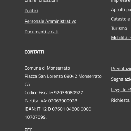
Appalti pu
Politici
Catasto e
Personale Amministrativo
Turismo
Documenti e dati
Mobilità e
CONTATTI
Comune di Monserrato
Prenotaz
Piazza San Lorenzo 09042 Monserrato
Segnalazi
CA
Leggi le 
Codice Fiscale: 92033080927
Richiesta
Partita IVA: 02063900928
IBAN: IT 12 D 07601 04800 0000
10707099.
PEC: