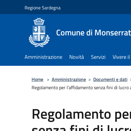
Salta al contenuto principale
Regione Sardegna
Comune di Monserra
Amministrazione
Novità
Servizi
Vivere 
Home
>
Amministrazione
>
Documenti e dati
Regolamento per l’affidamento senza fini di lucro a 
Regolamento per
senza fini di luc