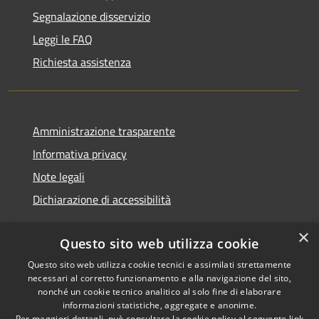
Segnalazione disservizio
Leggi le FAQ
Richiesta assistenza
Amministrazione trasparente
Informativa privacy
Note legali
Dichiarazione di accessibilità
×
Questo sito web utilizza cookie
Questo sito web utilizza cookie tecnici e assimilati strettamente
RSS
Copyright © 2026 • Comune di
necessari al corretto funzionamento e alla navigazione del sito,
Accessibilità
Monserrato • Powered by
nonché un cookie tecnico analitico al solo fine di elaborare
Privacy
Municipium
Accesso
•
informazioni statistiche, aggregate e anonime.
Per maggiori dettagli, può consultare la cookie policy al seguente
link