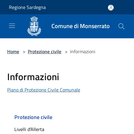
Salta al contenuto principale
Regione Sardegna
Comune di Monserrato
Home
>
Protezione civile
>
Informazioni
Informazioni
Piano di Protezione Civile Comunale
Protezione civile
Livelli d'Allerta