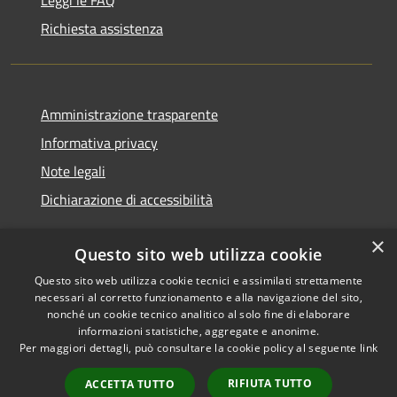
Leggi le FAQ
Richiesta assistenza
Amministrazione trasparente
Informativa privacy
Note legali
Dichiarazione di accessibilità
×
Questo sito web utilizza cookie
Questo sito web utilizza cookie tecnici e assimilati strettamente
RSS
Copyright © 2026 • Comune di
necessari al corretto funzionamento e alla navigazione del sito,
Accessibilità
Monserrato • Powered by
nonché un cookie tecnico analitico al solo fine di elaborare
Privacy
Municipium
Accesso
•
informazioni statistiche, aggregate e anonime.
Per maggiori dettagli, può consultare la cookie policy al seguente
link
Cookie
redazione
Mappa del sito
RIFIUTA TUTTO
ACCETTA TUTTO
Intranet