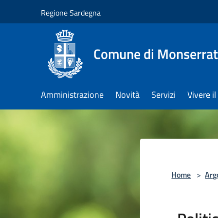
Salta al contenuto principale
Regione Sardegna
Comune di Monserra
Amministrazione
Novità
Servizi
Vivere 
Home
>
Arg