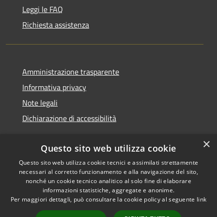
Leggi le FAQ
Richiesta assistenza
Amministrazione trasparente
Informativa privacy
Note legali
Dichiarazione di accessibilità
×
Questo sito web utilizza cookie
Questo sito web utilizza cookie tecnici e assimilati strettamente
RSS
Copyright © 2026 • Comune di
necessari al corretto funzionamento e alla navigazione del sito,
Accessibilità
Monserrato • Powered by
nonché un cookie tecnico analitico al solo fine di elaborare
Privacy
Municipium
Accesso
•
informazioni statistiche, aggregate e anonime.
Per maggiori dettagli, può consultare la cookie policy al seguente
link
Cookie
redazione
Mappa del sito