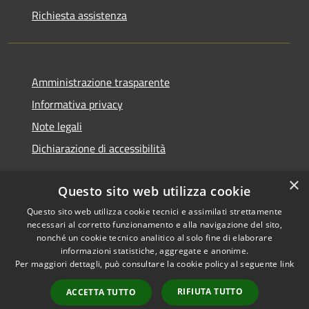
Richiesta assistenza
Amministrazione trasparente
Informativa privacy
Note legali
Dichiarazione di accessibilità
×
Questo sito web utilizza cookie
Questo sito web utilizza cookie tecnici e assimilati strettamente
RSS
Copyright © 2026 • Comune di
necessari al corretto funzionamento e alla navigazione del sito,
Accessibilità
Monserrato • Powered by
nonché un cookie tecnico analitico al solo fine di elaborare
Privacy
Municipium
Accesso
•
informazioni statistiche, aggregate e anonime.
Per maggiori dettagli, può consultare la cookie policy al seguente
link
Cookie
redazione
Mappa del sito
RIFIUTA TUTTO
ACCETTA TUTTO
Intranet