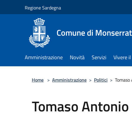
Salta al contenuto principale
Regione Sardegna
Comune di Monserra
Amministrazione
Novità
Servizi
Vivere 
Home
>
Amministrazione
>
Politici
>
Tomaso 
Tomaso Antonio 