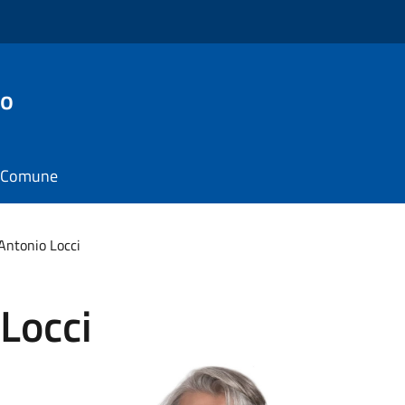
to
il Comune
Antonio Locci
Locci