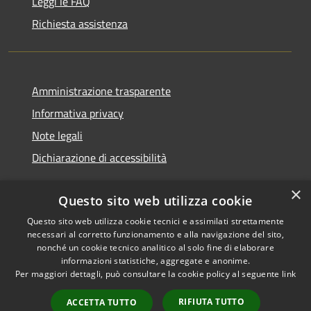
Leggi le FAQ
Richiesta assistenza
Amministrazione trasparente
Informativa privacy
Note legali
Dichiarazione di accessibilità
×
Questo sito web utilizza cookie
Questo sito web utilizza cookie tecnici e assimilati strettamente
RSS
Copyright © 2026 • Comune di
necessari al corretto funzionamento e alla navigazione del sito,
Accessibilità
Monserrato • Powered by
nonché un cookie tecnico analitico al solo fine di elaborare
Privacy
Municipium
Accesso
•
informazioni statistiche, aggregate e anonime.
Per maggiori dettagli, può consultare la cookie policy al seguente
link
Cookie
redazione
Mappa del sito
RIFIUTA TUTTO
ACCETTA TUTTO