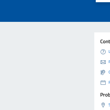
Cont
Prob