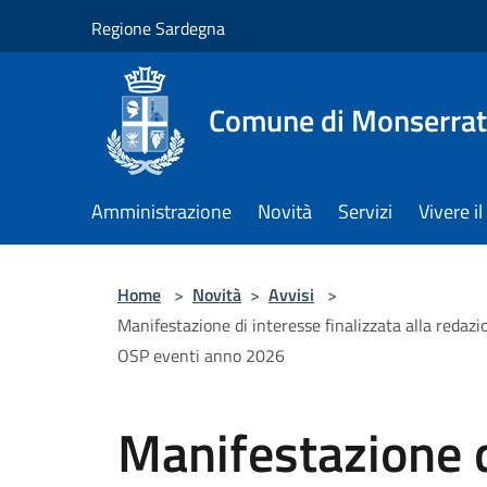
Salta al contenuto principale
Regione Sardegna
Comune di Monserra
Amministrazione
Novità
Servizi
Vivere 
Home
>
Novità
>
Avvisi
>
Manifestazione di interesse finalizzata alla redaz
OSP eventi anno 2026
Manifestazione d