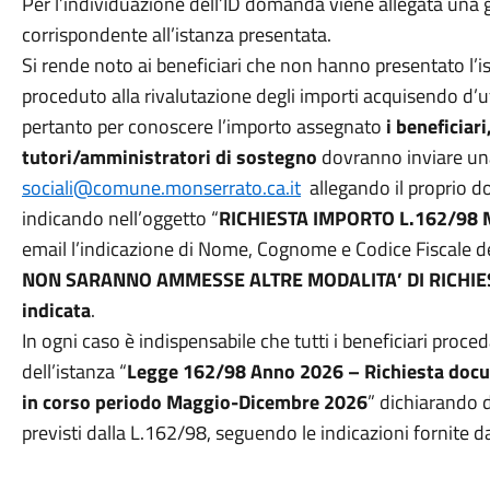
Per l’individuazione dell’ID domanda viene allegata una 
corrispondente all’istanza presentata.
Si rende noto ai beneficiari che non hanno presentato l’ist
proceduto alla rivalutazione degli importi acquisendo d’u
pertanto per conoscere l’importo assegnato
i beneficiari,
tutori/amministratori di sostegno
dovranno inviare una 
sociali@comune.monserrato.ca.it
allegando il proprio do
indicando nell’oggetto “
RICHIESTA IMPORTO L.162/98
email l’indicazione di Nome, Cognome e Codice Fiscale de
NON SARANNO AMMESSE ALTRE MODALITA’ DI RICHIESTE
indicata
.
In ogni caso è indispensabile che tutti i beneficiari pro
dell’istanza “
Legge 162/98 Anno 2026 – Richiesta docum
in corso periodo Maggio-Dicembre 2026
” dichiarando d
previsti dalla L.162/98, seguendo le indicazioni fornite dal