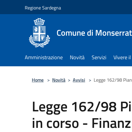
Salta al contenuto principale
Regione Sardegna
Comune di Monserra
Amministrazione
Novità
Servizi
Vivere 
Home
>
Novità
>
Avvisi
>
Legge 162/98 Piani
Legge 162/98 Pia
in corso - Fina