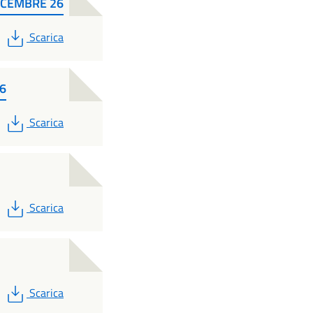
DICEMBRE 26
PDF
Scarica
6
PDF
Scarica
PDF
Scarica
PDF
Scarica