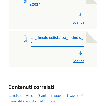
s2024
PDF
Scarica
all_1modulodiistanza_includis_
1_
PDF
Scarica
Contenuti correlati
LavoRas - Misura "Cantieri nuova attivazione" -
Annualità 2023 - Esito prove