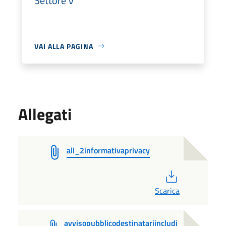
Settore V
VAI ALLA PAGINA
Allegati
all_2informativaprivacy
PDF
Scarica
avvisopubblicodestinatariincludi