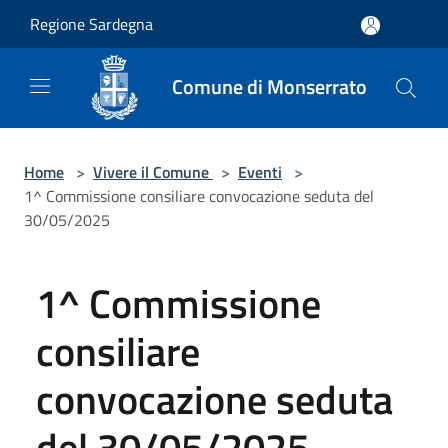
Salta al contenuto principale
Regione Sardegna
Comune di Monserrato
Home
>
Vivere il Comune
>
Eventi
>
1^ Commissione consiliare convocazione seduta del
30/05/2025
1^ Commissione
consiliare
convocazione seduta
del 30/05/2025