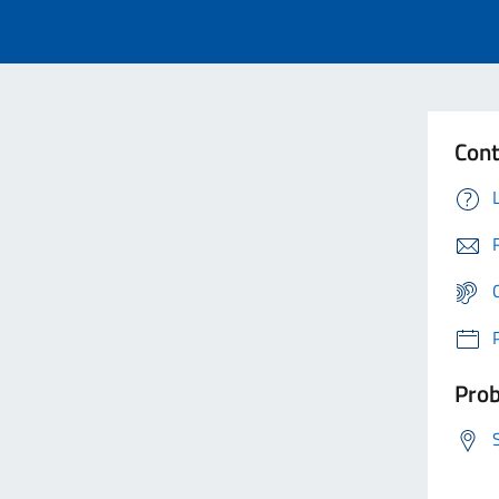
Cont
Prob