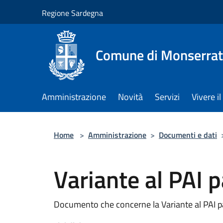
Salta al contenuto principale
Regione Sardegna
Comune di Monserra
Amministrazione
Novità
Servizi
Vivere 
Home
>
Amministrazione
>
Documenti e dati
Variante al PAI 
Documento che concerne la Variante al PAI p