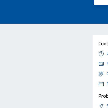
Cont
Prob