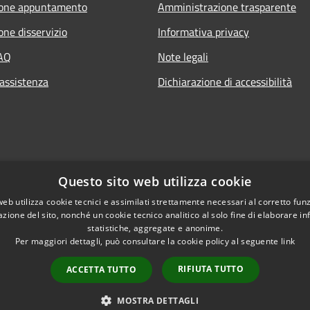
ione appuntamento
Amministrazione trasparente
one disservizio
Informativa privacy
FAQ
Note legali
 assistenza
Dichiarazione di accessibilità
Questo sito web utilizza cookie
web utilizza cookie tecnici e assimilati strettamente necessari al corretto fu
azione del sito, nonché un cookie tecnico analitico al solo fine di elaborare i
statistiche, aggregate e anonime.
Per maggiori dettagli, può consultare la cookie policy al seguente
link
RIFIUTA TUTTO
ACCETTA TUTTO
l sito
Copyright © 2026 • Comune di M
Intranet
MOSTRA DETTAGLI