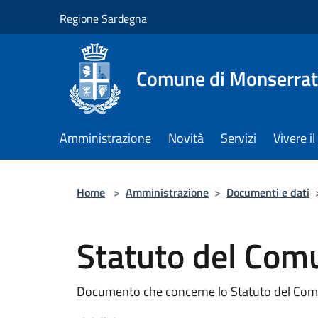
Salta al contenuto principale
Regione Sardegna
Comune di Monserra
Amministrazione
Novità
Servizi
Vivere 
Home
>
Amministrazione
>
Documenti e dati
Statuto del Com
Documento che concerne lo Statuto del Com