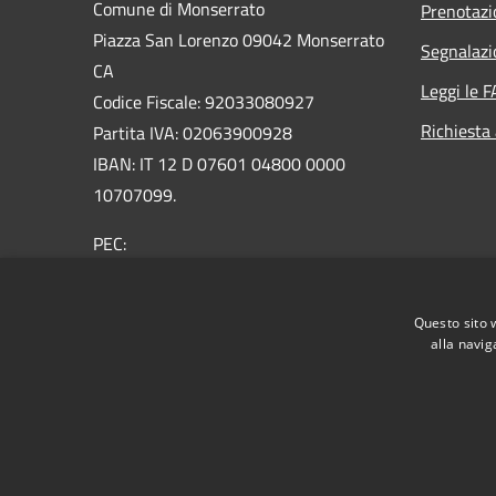
Comune di Monserrato
Prenotaz
Piazza San Lorenzo 09042 Monserrato
Segnalazi
CA
Leggi le 
Codice Fiscale: 92033080927
Richiesta
Partita IVA: 02063900928
IBAN: IT 12 D 07601 04800 0000
10707099.
PEC:
protocollo@pec.comune.monserrato.ca.it
Centralino Unico: 070 57921
Questo sito 
alla navig
RSS
Accessibilità
Privacy
Cookie
Mappa de
Obiettivi di accessibilità