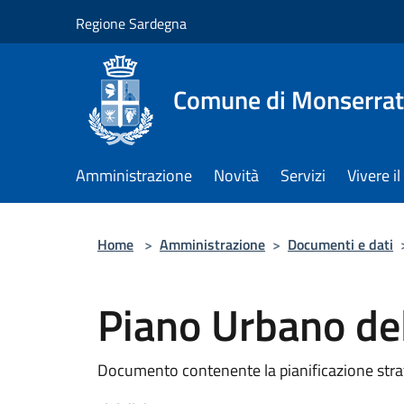
Salta al contenuto principale
Regione Sardegna
Comune di Monserra
Amministrazione
Novità
Servizi
Vivere 
Home
>
Amministrazione
>
Documenti e dati
Piano Urbano de
Documento contenente la pianificazione stra