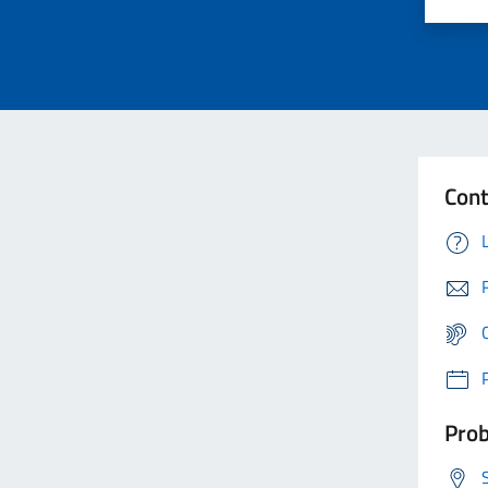
Cont
Prob