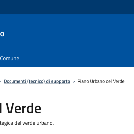
to
il Comune
>
Documenti (tecnico) di supporto
>
Piano Urbano del Verde
l Verde
tegica del verde urbano.