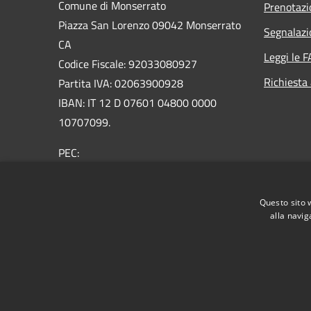
Comune di Monserrato
Prenotaz
Piazza San Lorenzo 09042 Monserrato
Segnalazi
CA
Leggi le 
Codice Fiscale: 92033080927
Richiesta
Partita IVA: 02063900928
IBAN: IT 12 D 07601 04800 0000
10707099.
PEC:
protocollo@pec.comune.monserrato.ca.it
Centralino Unico: 070 57921
Questo sito 
alla navig
RSS
Accessibilità
Privacy
Cookie
Mappa de
Obiettivi di accessibilità