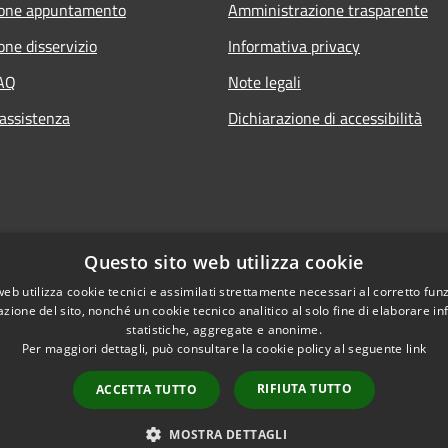
ione appuntamento
Amministrazione trasparente
one disservizio
Informativa privacy
FAQ
Note legali
 assistenza
Dichiarazione di accessibilità
Questo sito web utilizza cookie
web utilizza cookie tecnici e assimilati strettamente necessari al corretto fu
azione del sito, nonché un cookie tecnico analitico al solo fine di elaborare i
statistiche, aggregate e anonime.
Per maggiori dettagli, può consultare la cookie policy al seguente
link
RIFIUTA TUTTO
ACCETTA TUTTO
l sito
Copyright © 2026 • Comune di M
Intranet
MOSTRA DETTAGLI