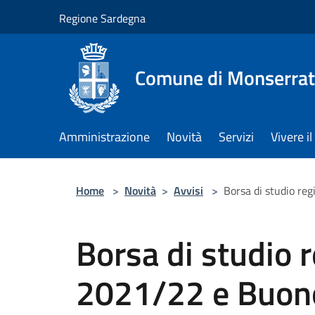
Salta al contenuto principale
Regione Sardegna
Comune di Monserra
Amministrazione
Novità
Servizi
Vivere 
Home
>
Novità
>
Avvisi
>
Borsa di studio re
Borsa di studio r
2021/22 e Buono 