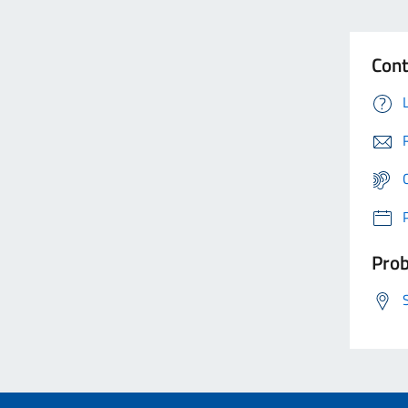
Cont
Prob